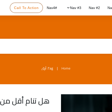
Call To Action
#Nav4
Nav #3
Nav #2
Na
|
Home
Tag: أرق
هل تنام أقل من 6 ساعات؟ أنت في خطر