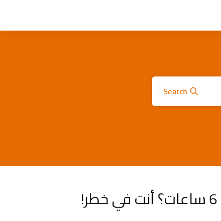
Search
!