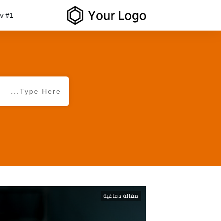
v #1
مقالة دماغية