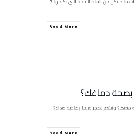
البالغون يحتاجون لنوم 8-9 ساعات مالم تكن من القلة القليلة التي يكفيها 7
Read More
 بصحة دماغك؟
متعكر؟ وتشعر بضجر وربما يصاحبه صداع؟
Read More