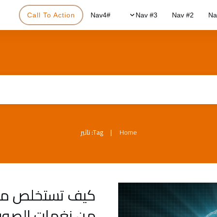
Call To Action
#Nav4
Nav #3
Nav #2
Na
|
Home
Tag: تاثير
كيف تستخلص مس
من نغمات الصو