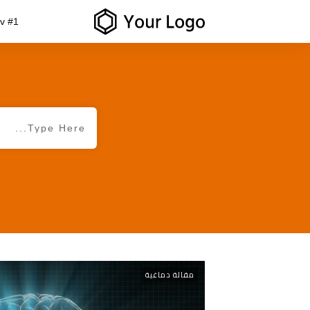
v #1
مقالة دماغية