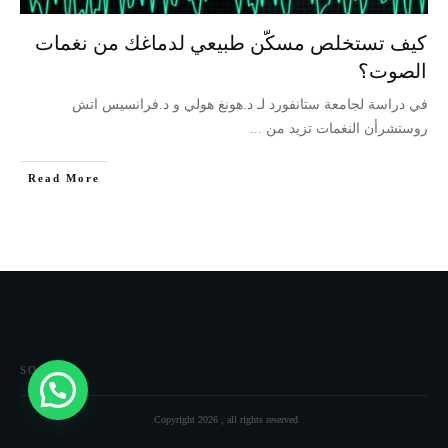
كيف تستخلص مسكّن طبيعي لدماغك من نغمات
الصوت؟
في دراسة لجامعة ستانفورد لـ د.هونغ هولي و د.فرانسيس اتش
روستشرأن النغمات تزيد من
...
Read More
SOCIAL
Copyright
2026
, all rights reserved.