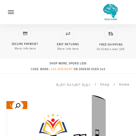
SECURE PAYMENT
EASY RETURNS
FREE SHIPPING
More info here
More info here
On Orders over $99
SHOP MORE, SPEND LESS
CODE: MORE-
45% DISCOUNT
ON ORDERS OVER $45
Home
/
Shop
/
دورة القراءة الثرية
تخفيض!