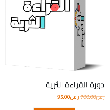
دورة القراءة الثرية
السعر
السعر
ر.س
700.00
ر.س
95.00
الأصلي
الحالي