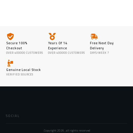
100% Secure
14 Years Of
Free Next Day
Checkout
Experience
Delivery
OVER 400000 CUSTOMERS
OVER 400000 CUSTOMERS
7 DAYS/WEEK
Genuine Local Stock
VERIFIED SOURCES
SOCIAL
Copyright
2026
, all rights reserved.