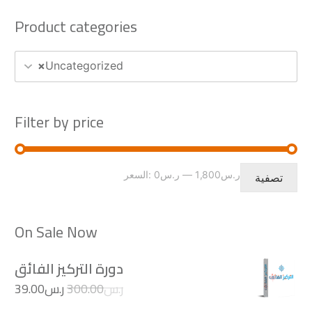
Product categories
×
Uncategorized
Filter by price
أدنى
أعلى
ر.س1,800
—
ر.س0
السعر:
تصفية
سعر
سعر
On Sale Now
دورة التركيز الفائق
السعر
الس
ر.س
300.00
ر.س
39.00
الأصلي
الحا