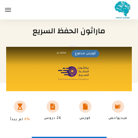
ماراثون الحفظ السريع
متقدم
كورس مدفوع
فيديو/نص
كورس
26 دروس
0%
لم يبدأ