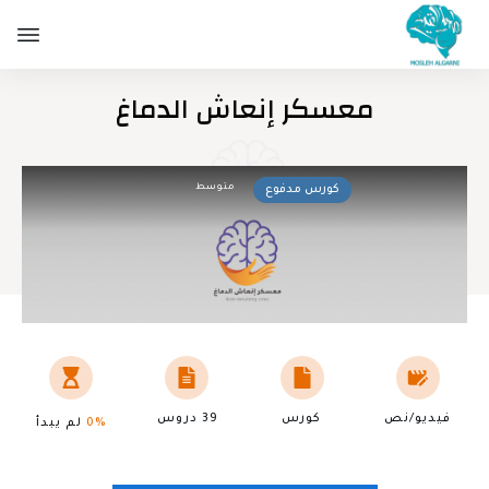
معسكر إنعاش الدماغ
متوسط
كورس مدفوع
فيديو/نص
كورس
39 دروس
0%
لم يبدأ