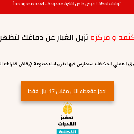
توقف لحظة !! عرض خاص لفترة محدودة .. لعدد محدود جداً
ثفة و مركزة
تزيل الغبار عن دماغك لتظهر
يق العملي المكثف ستمارس فيها تدريبات متنوعة لإيقاض قدراتك الذ
احجز مقعدك الآن مقابل 17 ريال فقط