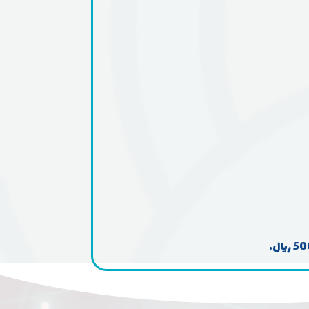
50
ريال.