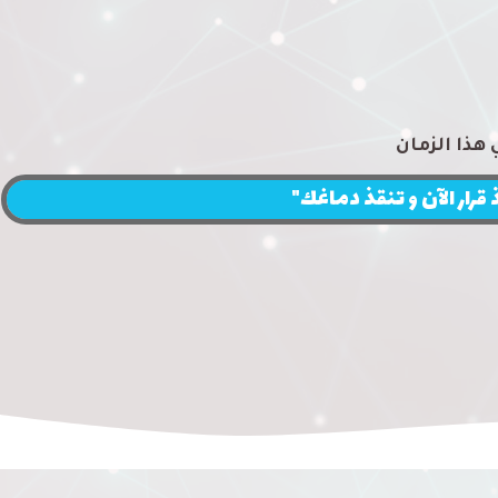
هذا الزمان
قرار الآن و تنقذ دماغك"