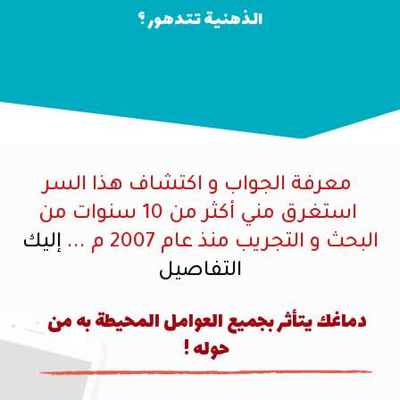
الذهنية تتدهور ؟
معرفة الجواب و اكتشاف هذا السر
استغرق مني أكثر من 10 سنوات من
البحث و التجريب منذ عام 2007 م ...
إليك
التفاصيل
دماغك يتأثر بجميع العوامل المحيطة به من
حوله !