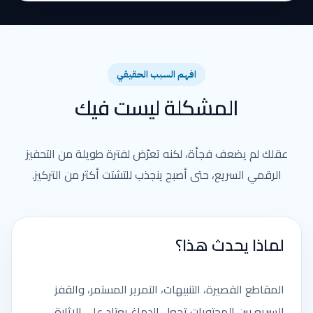
افهم السبب الحقيقي
المشكلة ليست فيك
عقلك لم يضعف فجأة، لكنه تعرّض لفترة طويلة من التحفيز
الرقمي السريع، حتى أصبح ينجذب للتشتت أكثر من التركيز.
لماذا يحدث هذا؟
المقاطع القصيرة، التنبيهات، التمرير المستمر، والقفز
السريع بين المحتويات تجعل الدماغ يعتاد على الإثارة