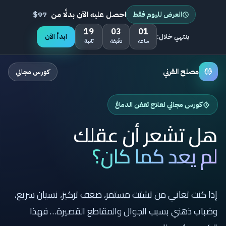
احصل عليه الآن بدلًا من
97$
العرض لليوم فقط
18
03
01
ابدأ الآن
ينتهي خلال:
ساعة
دقيقة
ثانية
مصلح القرني
كورس مجاني
كورس مجاني لعلاج تعفن الدماغ
هل تشعر أن عقلك
لم يعد كما كان؟
إذا كنت تعاني من تشتت مستمر، ضعف تركيز، نسيان سريع،
وضباب ذهني بسبب الجوال والمقاطع القصيرة… فهذا