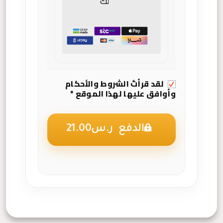
لك
لقد قرأتُ
الشروط والأحكام
وأوافق عليها لهذا الموقع
*
الدفع ر.س21.00